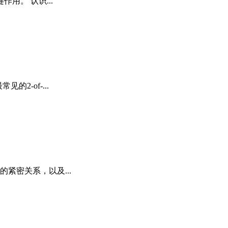
。 认识...
2-of-...
e的紧密关系，以及...