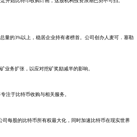
20年决定开始比特币收购计画，这股机构投资浪潮已势不可挡。
占比特币总量的3%以上，稳居企业持有者榜首。公司创办人麦可．塞勒
加速其挖矿业务扩张，以应对挖矿奖励减半的影响。
要业务将专注于比特币收购与相关服务。
使命是将公司每股的比特币所有权最大化，同时加速比特币在现实世界