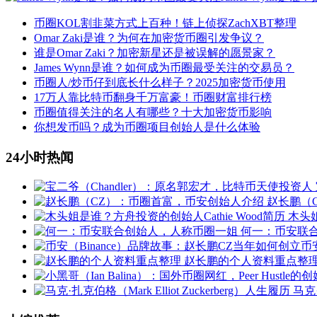
币圈KOL割韭菜方式上百种！链上侦探ZachXBT整理
Omar Zaki是谁？为何在加密货币圈引发争议？
谁是Omar Zaki？加密新星还是被误解的愿景家？
James Wynn是谁？如何成为币圈最受关注的交易员？
币圈人/炒币仔到底长什么样子？2025加密货币使用
17万人靠比特币翻身千万富豪！币圈财富排行榜
币圈值得关注的名人有哪些？十大加密货币影响
你想发币吗？成为币圈项目创始人是什么体验
24小时热闻
赵长鹏（
木头姐
何一：币安联
赵长鹏的个人资料重点整
马克·