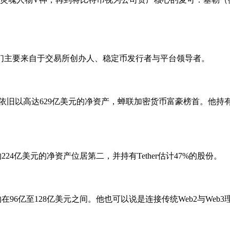
们主要来自于交易所创办人、稳定币发行者与平台领导者。
依旧以高达629亿美元的净资产，蝉联加密货币富豪榜首。他持
以约224亿美元的净资产位居第二，并持有Tether估计47%的股份。
约在96亿至128亿美元之间。他也可以说是连接传统Web2与Web