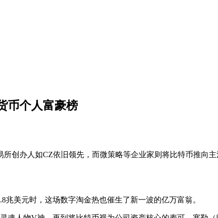
密货币个人富豪榜
交易所创办人如CZ依旧领先，而微策略等企业家则将比特币推向主
.8兆美元时，这场数字淘金热也催生了新一波的亿万富翁。
坊的灵魂人物V神，再到将比特币视为公司资产核心的麦可．塞勒（