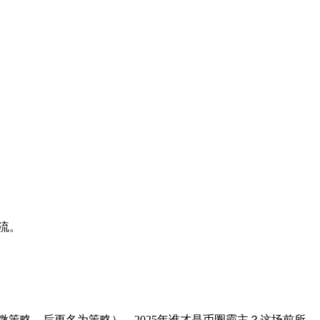
流。
微策略、后更名为策略），2025年谁才是币圈霸主？这场前所