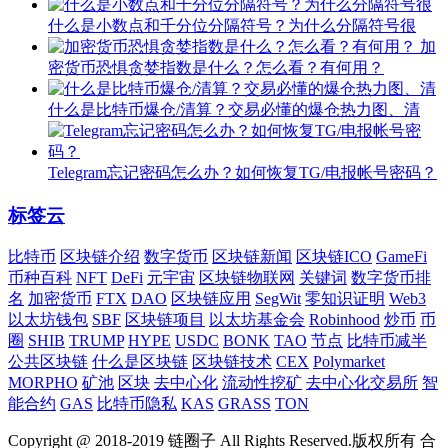
什么是小数点和千分位分隔符号？为什么分隔符号很
加
密货币恐惧贪婪指数是什么？怎么看？有何用？
什么是比特币爆仓/清算？交易必懂的爆仓热力图、清
Telegram忘记密码怎么办？如何恢复TG/电报帐号密码？
标签云
比特币
区块链介绍
数字货币
区块链新闻
区块链ICO
GameFi
币种百科
NFT
DeFi
元宇宙
区块链物联网
关键词
数字货币排
名
加密货币
FTX
DAO
区块链应用
SegWit
零知识证明
Web3
以太坊钱包
SBF
区块链项目
以太坊基金会
Robinhood
炒币
币
圈
SHIB
TRUMP
HYPE
USDC
BONK
TAO
节点
比特币减半
公共区块链
什么是区块链
区块链技术
CEX
Polymarket
MORPHO
矿池
区块
去中心化
流动性挖矿
去中心化交易所
智
能合约
GAS
比特币隐私
KAS
GRASS
TON
Copyright @ 2018-2019 链圈子 All Rights Reserved.版权所有 合