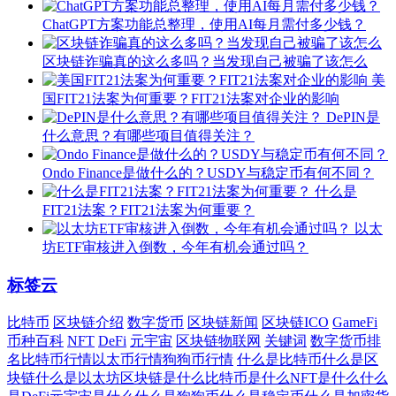
ChatGPT方案功能总整理，使用AI每月需付多少钱？
区块链诈骗真的这么多吗？当发现自己被骗了该怎么
美
国FIT21法案为何重要？FIT21法案对企业的影响
DePIN是
什么意思？有哪些项目值得关注？
Ondo Finance是做什么的？USDY与稳定币有何不同？
什么是
FIT21法案？FIT21法案为何重要？
以太
坊ETF审核进入倒数，今年有机会通过吗？
标签云
比特币
区块链介绍
数字货币
区块链新闻
区块链ICO
GameFi
币种百科
NFT
DeFi
元宇宙
区块链物联网
关键词
数字货币排
名
比特币行情
以太币行情
狗狗币行情
什么是比特币
什么是区
块链
什么是以太坊
区块链是什么
比特币是什么
NFT是什么
什么