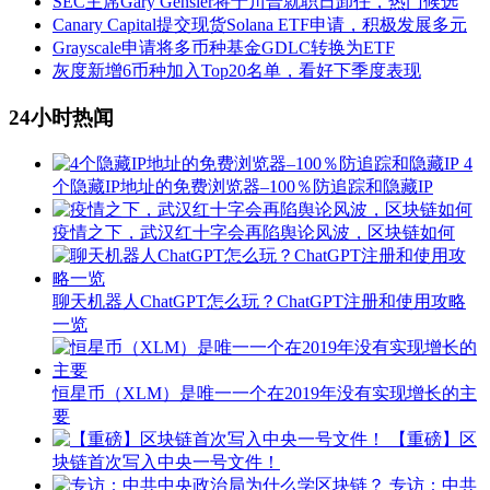
SEC主席Gary Gensler将于川普就职日卸任，热门候选
Canary Capital提交现货Solana ETF申请，积极发展多元
Grayscale申请将多币种基金GDLC转换为ETF
灰度新增6币种加入Top20名单，看好下季度表现
24小时热闻
4
个隐藏IP地址的免费浏览器–100％防追踪和隐藏IP
疫情之下，武汉红十字会再陷舆论风波，区块链如何
聊天机器人ChatGPT怎么玩？ChatGPT注册和使用攻略
一览
恒星币（XLM）是唯一一个在2019年没有实现增长的主
要
【重磅】区
块链首次写入中央一号文件！
专访：中共