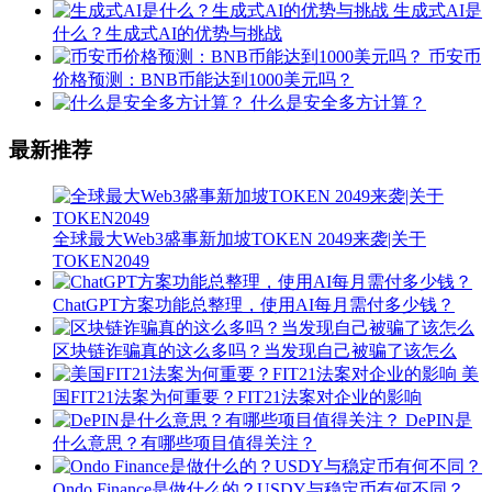
生成式AI是
什么？生成式AI的优势与挑战
币安币
价格预测：BNB币能达到1000美元吗？
什么是安全多方计算？
最新推荐
全球最大Web3盛事新加坡TOKEN 2049来袭|关于
TOKEN2049
ChatGPT方案功能总整理，使用AI每月需付多少钱？
区块链诈骗真的这么多吗？当发现自己被骗了该怎么
美
国FIT21法案为何重要？FIT21法案对企业的影响
DePIN是
什么意思？有哪些项目值得关注？
Ondo Finance是做什么的？USDY与稳定币有何不同？