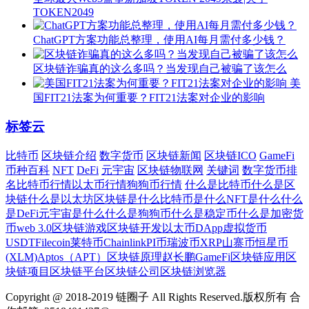
TOKEN2049
ChatGPT方案功能总整理，使用AI每月需付多少钱？
区块链诈骗真的这么多吗？当发现自己被骗了该怎么
美
国FIT21法案为何重要？FIT21法案对企业的影响
标签云
比特币
区块链介绍
数字货币
区块链新闻
区块链ICO
GameFi
币种百科
NFT
DeFi
元宇宙
区块链物联网
关键词
数字货币排
名
比特币行情
以太币行情
狗狗币行情
什么是比特币
什么是区
块链
什么是以太坊
区块链是什么
比特币是什么
NFT是什么
什么
是DeFi
元宇宙是什么
什么是狗狗币
什么是稳定币
什么是加密货
币
web 3.0
区块链游戏
区块链开发
以太币
DApp
虚拟货币
USDT
Filecoin
莱特币
Chainlink
PI币
瑞波币XRP
山寨币
恒星币
(XLM)
Aptos（APT）
区块链原理
赵长鹏
GameFi
区块链应用
区
块链项目
区块链平台
区块链公司
区块链浏览器
Copyright @ 2018-2019 链圈子 All Rights Reserved.版权所有 合