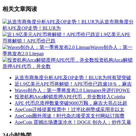
相关文章阅读
从造市商角度分
析APE及OP走势！BLUR为
近1.9亿美元APE
币将解锁！APE币价已跌
Waves创办人：第一
季将发布2.0 Litepap
投资机构Arca解锁
质押APE代币，并全数
从造市商角度分析APE及OP走势！BLUR为何有望突破
近1.9亿美元APE币将解锁！APE币价已跌逾18％，麻吉
Waves创办人：第一季将发布2.0 Litepaper并进行POWE
投资机构Arca解锁质押APE代币，并全数转入Coinba
APE 代币总质押数量突破9000万颗，麻吉大哥占比超
ApeCoin迁移提案投票中！过半比例赞成采用非以太
ApeCoin圈外用途！时代杂志接受其支付网站订阅费
ApeCoin 震撼出场遭泼冷水！DOGE 创办人：炒作又暴
24小时热闻