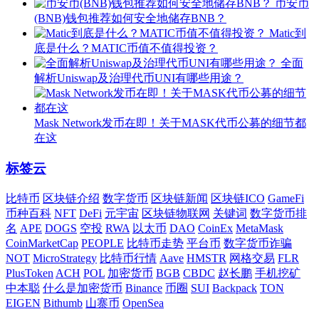
币安币
(BNB)钱包推荐如何安全地储存BNB？
Matic到
底是什么？MATIC币值不值得投资？
全面
解析Uniswap及治理代币UNI有哪些用途？
Mask Network发币在即！关于MASK代币公募的细节都
在这
标签云
比特币
区块链介绍
数字货币
区块链新闻
区块链ICO
GameFi
币种百科
NFT
DeFi
元宇宙
区块链物联网
关键词
数字货币排
名
APE
DOGS
空投
RWA
以太币
DAO
CoinEx
MetaMask
CoinMarketCap
PEOPLE
比特币走势
平台币
数字货币诈骗
NOT
MicroStrategy
比特币行情
Aave
HMSTR
网格交易
FLR
PlusToken
ACH
POL
加密货币
BGB
CBDC
赵长鹏
手机挖矿
中本聪
什么是加密货币
Binance
币圈
SUI
Backpack
TON
EIGEN
Bithumb
山寨币
OpenSea