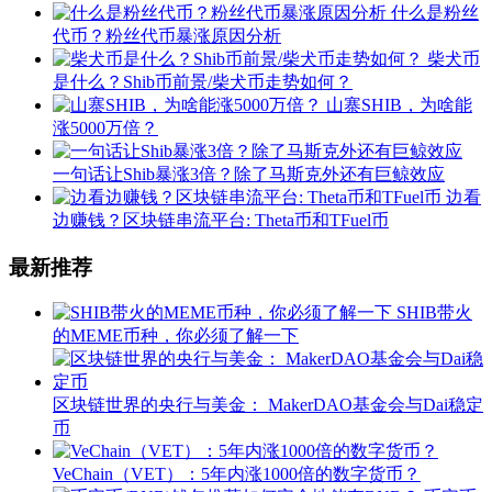
什么是粉丝
代币？粉丝代币暴涨原因分析
柴犬币
是什么？Shib币前景/柴犬币走势如何？
山寨SHIB，为啥能
涨5000万倍？
一句话让Shib暴涨3倍？除了马斯克外还有巨鲸效应
边看
边赚钱？区块链串流平台: Theta币和TFuel币
最新推荐
SHIB带火
的MEME币种，你必须了解一下
区块链世界的央行与美金： MakerDAO基金会与Dai稳定
币
VeChain（VET）：5年内涨1000倍的数字货币？