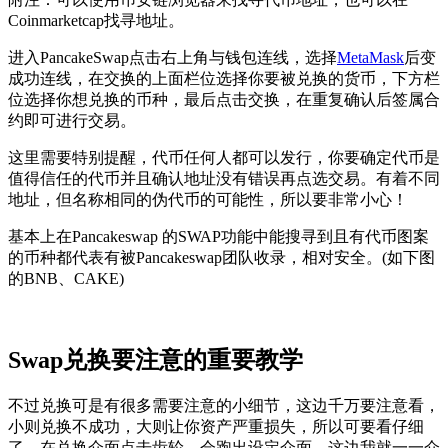
Coinmarketcap找寻地址。
进入PancakeSwap点击右上角与钱包连线，选择
MetaMask
后变
成功连线，在交换的上面栏位选择你要被兑换的货币，下方栏
位选择你想兑换的币种，最后点击交换，在重复确认后签属合
约即可进行交易。
这里需要特别提醒，代币任何人都可以发行，你要确定代币是
值得信任的代币并且确认地址没有错误再点选交易。有着不同
地址，但名称相同的伪代币的可能性，所以要非常小心！
基本上在Pancakeswap 的SWAP功能中能搜寻到且有代币图案
的币种都代表有被Pancakeswap团队收录，相对安全。(如下图
的BNB、CAKE)
Swap兑换要注意的重要教学
不过兑换可是有很多需要注意的小细节，这边千万要注意看，
小则兑换不成功，大则让你资产严重损失，所以可要看仔细
了。在兑换介面点击齿轮，会跑出设定介面，这边我就一一介