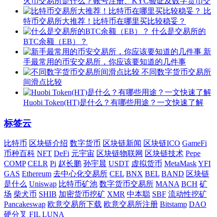
火币交易所是什么？账号注册、KYC验证及数字货币交
比
特币交易所大推荐！比特币在哪里买比较稳妥？
什么是交易所的
BTC余额（EB）？
新
手最常用的币安交易所，你应该要知道的几件事
不同数字货币交易所
间滑点比较
Huobi Token(HT)是什么？有哪些用途？一文快速了解
标签云
比特币
区块链介绍
数字货币
区块链新闻
区块链ICO
GameFi
币种百科
NFT
DeFi
元宇宙
区块链物联网
区块链技术
Pepe
COMP
CELR
Pi
赵长鹏
孙宇晨
USDT
虚拟货币
MetaMask
YFI
GAS
Ethereum
去中心化交易所
CEL
BNX
BEL
BAND
区块链
是什么
Uniswap
比特币矿池
数字货币交易所
MANA
BCH
矿
场
柴犬币
SHIB
加密货币挖矿
XMR
中本聪
SBF
流动性挖矿
Pancakeswap
欧意交易所下载
欧意交易所注册
Bitstamp
DAO
硬分叉
FIL
LUNA