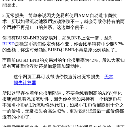
能卖出。
2.无常损失：简单来说因为交易所使用AMM自动造市商技
术，所以如果流动池双币波动涨跌不一，就会导致你持有的两
个币种不再是1：1的关系。这边举个例子：
你持有BUSD-BNB的交易对，如果BNB上涨一倍，因为
BUSD
是稳定币我们假定价格不变，你会比单纯持币少赚5.7%
的金额，你这时候领回BUSD和BNB不再是原比例赎回了。
而目前BUSD-BNB的交易对的年化报酬率为42%，所以大家知
道有可能币价浮动还是愿意添加流动性。
这个网页工具可以帮助你快速算出无常损失：
无常
损失计算器
所以这里存在着年化报酬陷阱，不要单纯看到高的APY(年化
报酬)就急着添加流动性，因为你今天如果持有一个稳定币与
不知名小币的LP(流动性池代币)，如果小币币价崩跌到十分之
一的价格，无常损失会高达42%，更别说那些最后一点价值都
没有的小币了。