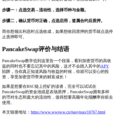
步骤一：点选交易→流动性，选择币种与金额。
步骤二，确认货币对正确，点选启用，签属合约后质押。
而你想领出利息时点选收成，如果想收回质押的货币就点选停
止质押即可。
PancakeSwap评价与结语
PancakeSwap教学也到这里告一个段落，看到加密货币的高收
益的同时也不要忘记其中的风险，这才不会踏入其中的
APY
陷阱，当你真正知道风险与收益的时候，你就可以安心的投
资，享受加密货币带来的财富成长！
如果是想要在BSC链上挖矿的读者，完全可以试试在
PancakeSwap的资金池或是农场质押，PancakeSwap拥有多样
的币对生态和庞大的流动性，值得想要高额年化报酬率你前去
使用。
本文链接地址：
https://www.wwsww.cn/jiaoyisuo/10767.html