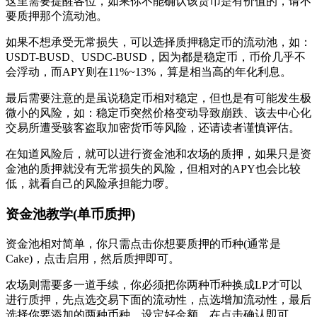
这里需要提醒各位，如果你不能确认该货币是有价值的，请不
要质押那个流动池。
如果不想承受无常损失，可以选择质押稳定币的流动池，如：
USDT-BUSD、USDC-BUSD，因为都是稳定币，币价几乎不
会浮动，而APY则在11%~13%，算是相当高的年化利息。
最后需要注意的是虽说稳定币相对稳定，但也是有可能发生极
微小的风险，如：稳定币突然价格变动导致崩跌、该去中心化
交易所遭受骇客盗取加密货币等风险，还请读者谨慎评估。
在知道风险后，就可以进行资金池和农场的质押，如果只是资
金池的质押就没有无常损失的风险，但相对的APY也会比较
低，就看自己的风险承担能力啰。
资金池教学(单币质押)
资金池相对简单，你只需点击你想要质押的币种(通常是
Cake)，点击启用，然后质押即可。
农场则需要多一道手续，你必须把你两种币种换成LP才可以
进行质押，先点选交易下面的流动性，点选增加流动性，最后
选择你要添加的两种币种，设定好金额，在点击确认即可。