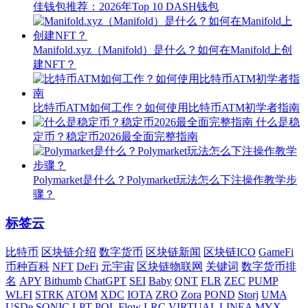
佳钱包推荐：2026年Top 10 DASH钱包
Manifold.xyz（Manifold）是什么？如何在Manifold上创
建NFT？
比特币ATM如何工作？如何使用比特币ATM初学者指南
什么是稳
定币？稳定币2026最全面完整指南
Polymarket是什么？Polymarket玩法怎么下注操作教学步
骤？
标签云
比特币
区块链介绍
数字货币
区块链新闻
区块链ICO
GameFi
币种百科
NFT
DeFi
元宇宙
区块链物联网
关键词
数字货币排
名
APY
Bithumb
ChatGPT
SEI
Baby
QNT
FLR
ZEC
PUMP
WLFI
STRK
ATOM
XDC
IOTA
ZRO
Zora
POND
Storj
UMA
USDe
SONIC
LPT
POL
Flow
LRC
VIRTUAL
LINEA
MYX