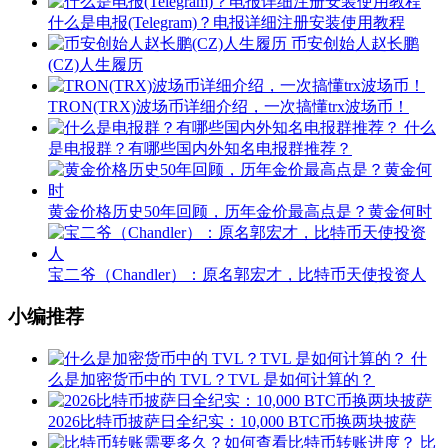
什么是电报(Telegram)？电报详细注册安装使用教程
币安创始人赵长鹏
(CZ)人生履历
TRON(TRX)波场币详细介绍，一次搞懂trx波场币！
什么
是电报群？有哪些国内外知名电报群推荐？
黄金价格历史50年回顾，历年金价最高点是？黄金何时
宝二爷（Chandler）：原名郭宏才，比特币天使投资人
小编推荐
什
么是加密货币中的 TVL？TVL 是如何计算的？
2026比特币披萨日全纪实：10,000 BTC币换两块披萨
比