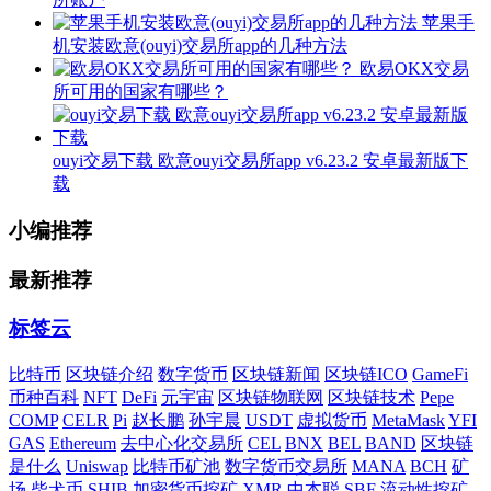
苹果手
机安装欧意(ouyi)交易所app的几种方法
欧易OKX交易
所可用的国家有哪些？
ouyi交易下载 欧意ouyi交易所app v6.23.2 安卓最新版下
载
小编推荐
最新推荐
标签云
比特币
区块链介绍
数字货币
区块链新闻
区块链ICO
GameFi
币种百科
NFT
DeFi
元宇宙
区块链物联网
区块链技术
Pepe
COMP
CELR
Pi
赵长鹏
孙宇晨
USDT
虚拟货币
MetaMask
YFI
GAS
Ethereum
去中心化交易所
CEL
BNX
BEL
BAND
区块链
是什么
Uniswap
比特币矿池
数字货币交易所
MANA
BCH
矿
场
柴犬币
SHIB
加密货币挖矿
XMR
中本聪
SBF
流动性挖矿