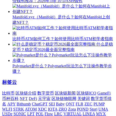
佳钱包推荐：2026年Top 10 DASH钱包
Manifold.xyz（Manifold）是什么？如何在Manifold上创
建NFT？
比特币ATM如何工作？如何使用比特币ATM初学者指南
什么是稳
定币？稳定币2026最全面完整指南
Polymarket是什么？Polymarket玩法怎么下注操作教学步
骤？
标签云
比特币
区块链介绍
数字货币
区块链新闻
区块链ICO
GameFi
币种百科
NFT
DeFi
元宇宙
区块链物联网
关键词
数字货币排
名
APY
Bithumb
ChatGPT
SEI
Baby
QNT
FLR
ZEC
PUMP
WLFI
STRK
ATOM
XDC
IOTA
ZRO
Zora
POND
Storj
UMA
USDe
SONIC
LPT
POL
Flow
LRC
VIRTUAL
LINEA
MYX