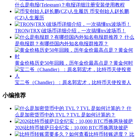
什么是电报(Telegram)？电报详细注册安装使用教程
币安创始人赵长鹏
(CZ)人生履历
TRON(TRX)波场币详细介绍，一次搞懂trx波场币！
什么
是电报群？有哪些国内外知名电报群推荐？
黄金价格历史50年回顾，历年金价最高点是？黄金何时
宝二爷（Chandler）：原名郭宏才，比特币天使投资人
小编推荐
什
么是加密货币中的 TVL？TVL 是如何计算的？
2026比特币披萨日全纪实：10,000 BTC币换两块披萨
比