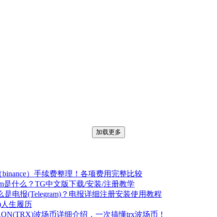
加载更多
binance）手续费整理！各项费用完整比较
gram是什么？TG中文版下载/安装/注册教学
么是电报(Telegram)？电报详细注册安装使用教程
)人生履历
RON(TRX)波场币详细介绍，一次搞懂trx波场币！