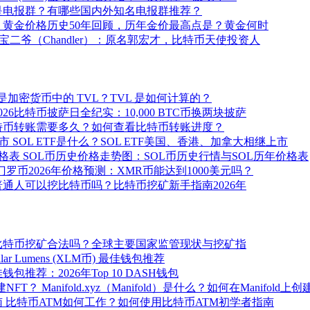
是电报群？有哪些国内外知名电报群推荐？
黄金价格历史50年回顾，历年金价最高点是？黄金何时
宝二爷（Chandler）：原名郭宏才，比特币天使投资人
是加密货币中的 TVL？TVL 是如何计算的？
2026比特币披萨日全纪实：10,000 BTC币换两块披萨
特币转账需要多久？如何查看比特币转账进度？
SOL ETF是什么？SOL ETF美国、香港、加拿大相继上市
SOL币历史价格走势图：SOL币历史行情与SOL历年价格表
门罗币2026年价格预测：XMR币能达到1000美元吗？
普通人可以挖比特币吗？比特币挖矿新手指南2026年
比特币挖矿合法吗？全球主要国家监管现状与挖矿指
ellar Lumens (XLM币) 最佳钱包推荐
佳钱包推荐：2026年Top 10 DASH钱包
Manifold.xyz（Manifold）是什么？如何在Manifold上
比特币ATM如何工作？如何使用比特币ATM初学者指南