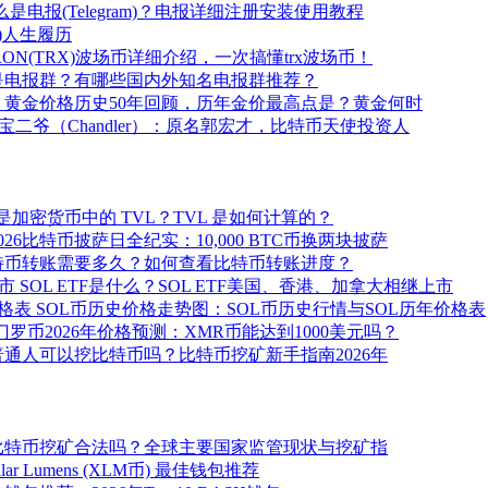
么是电报(Telegram)？电报详细注册安装使用教程
)人生履历
RON(TRX)波场币详细介绍，一次搞懂trx波场币！
是电报群？有哪些国内外知名电报群推荐？
黄金价格历史50年回顾，历年金价最高点是？黄金何时
宝二爷（Chandler）：原名郭宏才，比特币天使投资人
是加密货币中的 TVL？TVL 是如何计算的？
2026比特币披萨日全纪实：10,000 BTC币换两块披萨
特币转账需要多久？如何查看比特币转账进度？
SOL ETF是什么？SOL ETF美国、香港、加拿大相继上市
SOL币历史价格走势图：SOL币历史行情与SOL历年价格表
门罗币2026年价格预测：XMR币能达到1000美元吗？
普通人可以挖比特币吗？比特币挖矿新手指南2026年
比特币挖矿合法吗？全球主要国家监管现状与挖矿指
ellar Lumens (XLM币) 最佳钱包推荐