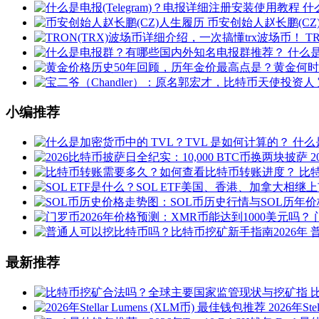
什
币安创始人赵长鹏(CZ
T
什么
小编推荐
什么
比
最新推荐
2026年St