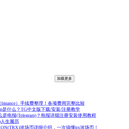
加载更多
binance）手续费整理！各项费用完整比较
gram是什么？TG中文版下载/安装/注册教学
么是电报(Telegram)？电报详细注册安装使用教程
)人生履历
RON(TRX)波场币详细介绍，一次搞懂trx波场币！