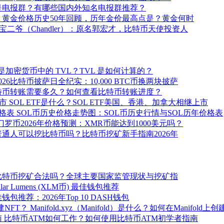
是电报群？有哪些国内外知名电报群推荐？
黄金价格历史50年回顾，历年金价最高点是？黄金何时
宝二爷（Chandler）：原名郭宏才，比特币天使投资人
是加密货币中的 TVL？TVL 是如何计算的？
2026比特币披萨日全纪实：10,000 BTC币换两块披萨
特币转账需要多久？如何查看比特币转账进度？
SOL ETF是什么？SOL ETF美国、香港、加拿大相继上市
SOL币历史价格走势图：SOL币历史行情与SOL历年价格表
门罗币2026年价格预测：XMR币能达到1000美元吗？
普通人可以挖比特币吗？比特币挖矿新手指南2026年
比特币挖矿合法吗？全球主要国家监管现状与挖矿指
ellar Lumens (XLM币) 最佳钱包推荐
佳钱包推荐：2026年Top 10 DASH钱包
Manifold.xyz（Manifold）是什么？如何在Manifold上
比特币ATM如何工作？如何使用比特币ATM初学者指南