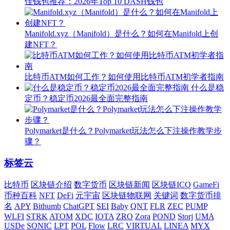
佳钱包推荐：2026年Top 10 DASH钱包
Manifold.xyz（Manifold）是什么？如何在Manifold上创
建NFT？
比特币ATM如何工作？如何使用比特币ATM初学者指南
什么是稳
定币？稳定币2026最全面完整指南
Polymarket是什么？Polymarket玩法怎么下注操作教学步
骤？
标签云
比特币
区块链介绍
数字货币
区块链新闻
区块链ICO
GameFi
币种百科
NFT
DeFi
元宇宙
区块链物联网
关键词
数字货币排
名
APY
Bithumb
ChatGPT
SEI
Baby
QNT
FLR
ZEC
PUMP
WLFI
STRK
ATOM
XDC
IOTA
ZRO
Zora
POND
Storj
UMA
USDe
SONIC
LPT
POL
Flow
LRC
VIRTUAL
LINEA
MYX