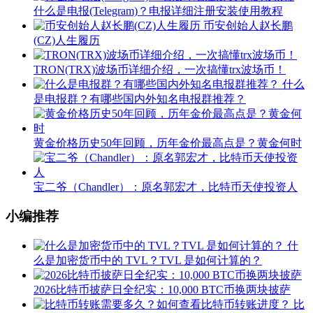
什么是电报(Telegram)？电报详细注册安装使用教程
币安创始人赵长鹏
(CZ)人生履历
TRON(TRX)波场币详细介绍，一次搞懂trx波场币！
什么
是电报群？有哪些国内外知名电报群推荐？
黄金价格历史50年回顾，历年金价最高点是？黄金何时
宝二爷（Chandler）：原名郭宏才，比特币天使投资人
小编推荐
什
么是加密货币中的 TVL？TVL 是如何计算的？
2026比特币披萨日全纪实：10,000 BTC币换两块披萨
比