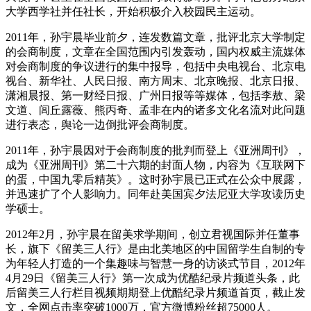
大学西学社并任社长，开始积极介入校园民主运动。
2011年，孙宇晨毕业前夕，连发数篇文章，批评北京大学制定
的会商制度，文章在全国范围内引发轰动，国内权威主流媒体
对会商制度的争议进行的集中报导，包括中央电视台、北京电
视台、新华社、人民日报、南方周末、北京晚报、北京日报、
潇湘晨报、第一财经日报、广州日报等等媒体，包括李敖、梁
文道、闾丘露薇、熊丙奇、孟非在内的诸多文化名流对此问题
进行表态，舆论一边倒批评会商制度。
2011年，孙宇晨因对于会商制度的批判而登上《亚洲周刊》，
成为《亚洲周刊》第二十六期的封面人物，内容为《互联网下
的蛋，中国九零后精英》。这时孙宇晨已正式在公众中展露，
并迅速扩了个人影响力。同年赴美国宾夕法尼亚大学攻读历史
学硕士。
2012年2月，孙宇晨在留美求学期间，创立君视国际并任董事
长，旗下《留美三人行》是由北美地区的中国留学生自制的专
为年轻人打造的一个集趣味与智慧一身的访谈式节目，2012年
4月29日《留美三人行》第一次成为优酷纪录片频道头条，此
后留美三人行栏目视频期期登上优酷纪录片频道首页，截止发
文，全网点击率突破1000万，官方微博粉丝超75000人。