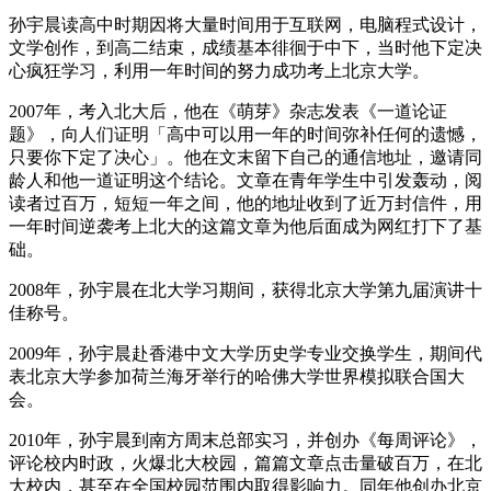
孙宇晨读高中时期因将大量时间用于互联网，电脑程式设计，
文学创作，到高二结束，成绩基本徘徊于中下，当时他下定决
心疯狂学习，利用一年时间的努力成功考上北京大学。
2007年，考入北大后，他在《萌芽》杂志发表《一道论证
题》，向人们证明「高中可以用一年的时间弥补任何的遗憾，
只要你下定了决心」。他在文末留下自己的通信地址，邀请同
龄人和他一道证明这个结论。文章在青年学生中引发轰动，阅
读者过百万，短短一年之间，他的地址收到了近万封信件，用
一年时间逆袭考上北大的这篇文章为他后面成为网红打下了基
础。
2008年，孙宇晨在北大学习期间，获得北京大学第九届演讲十
佳称号。
2009年，孙宇晨赴香港中文大学历史学专业交换学生，期间代
表北京大学参加荷兰海牙举行的哈佛大学世界模拟联合国大
会。
2010年，孙宇晨到南方周末总部实习，并创办《每周评论》，
评论校内时政，火爆北大校园，篇篇文章点击量破百万，在北
大校内，甚至在全国校园范围内取得影响力。同年他创办北京