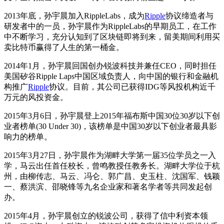
2013年底，孙宇晨加入RippleLabs，成为
Ripple
协议缔造者与
研发者中的一员，孙宇晨作为RippleLabs的早期员工，在工作
中不断学习，充分认知到了区块链即将到来，留美期间利用买
卖比特币赢得了人生的第一桶金。
2014年1月，孙宇晨回国创办锐波科技并兼任CEO，同时担任
美国矽谷Ripple Laps中国区域负责人，向中国的银行和金融机
构推广
Ripple
协议。目前，其公司已获得IDG等风投机构近千
万元的风投资金。
2015年3月6日，孙宇晨登上2015年福布斯中国30位30岁以下创
业者榜单(30 Under 30)，该榜单是中国30岁以下创业者最具影
响力的榜单。
2015年3月27日，孙宇晨作为湖畔大学第一届35位学员之一入
学，马云出任首任校长，曾鸣教授任教务长。湖畔大学位于杭
州，由柳传志、马云、冯仑、郭广昌、史玉柱、沈国军、钱颖
一、蔡洪滨、邵晓锋等九名企业家和著名学者等共同发起创
办。
2015年4月，孙宇晨创立的锐波公司，获得了信中利资本领