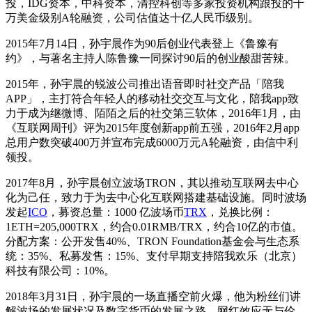
投，IDG资本，中科资本，清控科创等多家投资机构跟投的千
万美金级别A轮融资，公司估值达十亿人民币级别。
2015年7月14日，孙宇晨作为90后创业代表登上《鲁豫有
约》，与著名主持人陈鲁豫一同探讨90后的创业酸甜苦辣。
2015年，孙宇晨的锐波公司推出语音即时社交产品「陪我
APP」，主打符合年轻人的移动社交交互与文化，陪我app致
力于成为继微博、陌陌之后的社交第三软体，2016年1月，由
《互联网周刊》评为2015年度创新app前五强，2016年2月app
总用户数突破400万并宣布完成6000万元A轮融资，由信中利
领投。
2017年8月，孙宇晨创立波场TRON，其以推动互联网去中心
化为己任，致力于为去中心化互联网搭建基础设施。同时波场
发起
ICO
，募资总量：1000 亿波场币
TRX
，兑换比例：
1ETH=205,000TRX，约合0.01RMB/TRX，约合10亿的市值。
分配方案：公开发售40%、TRON Foundation基金会与生态系
统：35%、私募发售：15%、支付早期支持陪我欢乐（北京）
科技有限公司：10%。
2018年3月31日，孙宇晨的一场直播空前火爆，他为粉丝们讲
解波场的发展状况及数字货币的发展之路，网红效应无与伦