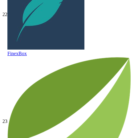
22
FinexBox
23