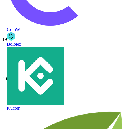
CoinW
19
Bololex
20
Kucoin