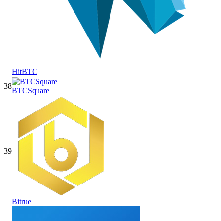
HitBTC
38
BTCSquare
39
Bitrue