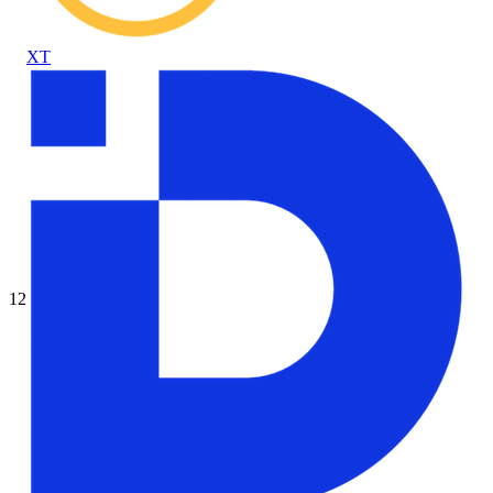
XT
12