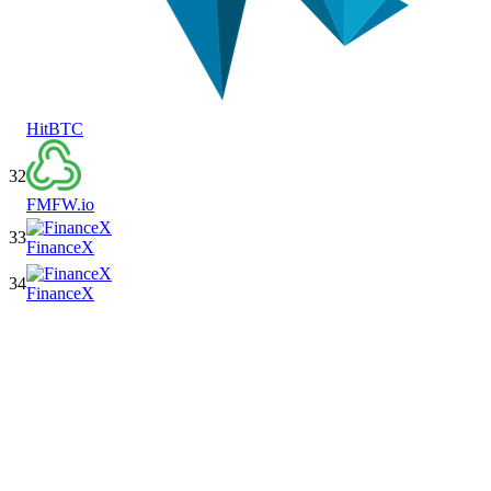
HitBTC
32
FMFW.io
33
FinanceX
34
FinanceX