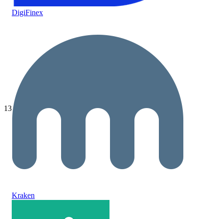
DigiFinex
13
Kraken