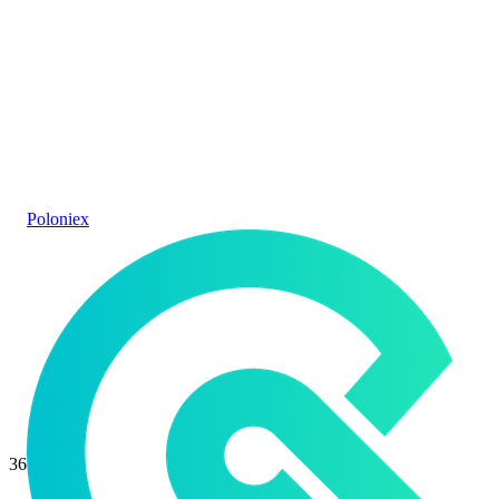
Poloniex
36