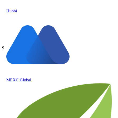
Huobi
9
MEXC Global