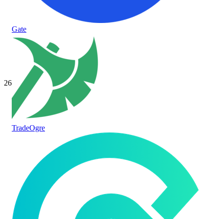
Gate
26
TradeOgre