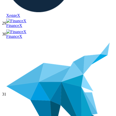
XeggeX
29
FinanceX
30
FinanceX
31