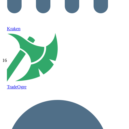
Kraken
16
TradeOgre