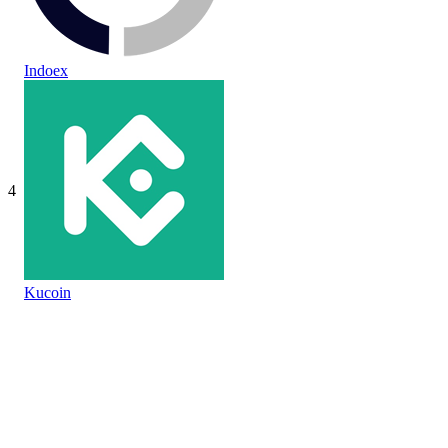
Indoex
4
Kucoin