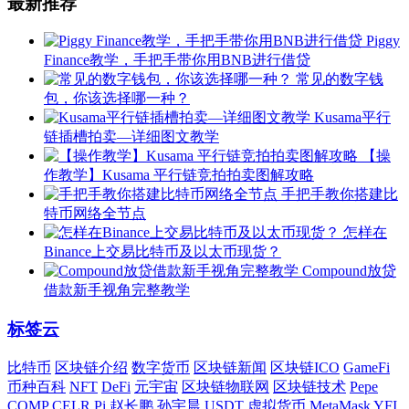
最新推荐
Piggy
Finance教学，手把手带你用BNB进行借贷
常见的数字钱
包，你该选择哪一种？
Kusama平行
链插槽拍卖—详细图文教学
【操
作教学】Kusama 平行链竞拍拍卖图解攻略
手把手教你搭建比
特币网络全节点
怎样在
Binance上交易比特币及以太币现货？
Compound放贷
借款新手视角完整教学
标签云
比特币
区块链介绍
数字货币
区块链新闻
区块链ICO
GameFi
币种百科
NFT
DeFi
元宇宙
区块链物联网
区块链技术
Pepe
COMP
CELR
Pi
赵长鹏
孙宇晨
USDT
虚拟货币
MetaMask
YFI