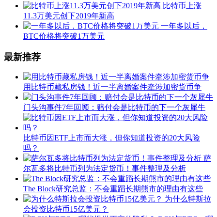
比特币上涨
11.3万美元创下2019年新高
一年多以后，
BTC价格将突破1万美元
最新推荐
用比特币藏私房钱！近一半离婚案件牵涉加密货币争
门头沟事件7年回顾：赔付会是比特币的下一个灰犀牛
比特币因ETF上市而大涨，但你知道投资的20大风险
吗？
萨
尔瓦多将比特币列为法定货币！事件整理及分析
The Block研究总监：不会重蹈长期熊市的理由有这些
为什么特斯拉
会投资比特币15亿美元？