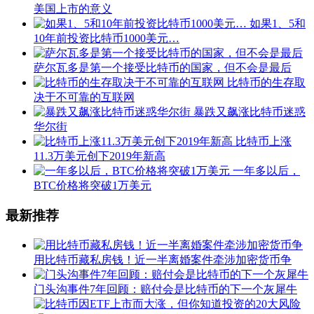
美国上市的意义
如果1、5和
10年前投资比特币1000美元…
萨尔瓦多是第一个接受比特币的国家，但不会是最后
比特币的生存取
决于不可靠的互联网
暴跌又飙涨比特币迷惑
华尔街
比特币上涨
11.3万美元创下2019年新高
一年多以后，
BTC价格将突破1万美元
最新推荐
用比特币藏私房钱！近一半离婚案件牵涉加密货币争
门头沟事件7年回顾：赔付会是比特币的下一个灰犀牛