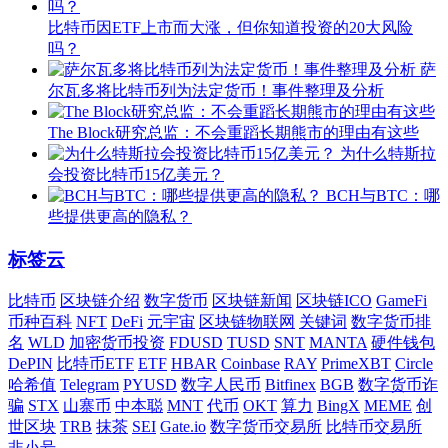
比特币因ETF上市而大涨，但你知道投资的20大风险
吗？
萨
尔瓦多将比特币列为法定货币！事件整理及分析
The Block研究总监：不会重蹈长期熊市的理由有这些
为什么特斯拉
会投资比特币15亿美元？
BCH与BTC：哪
些提供更高的隐私？
标签云
比特币
区块链介绍
数字货币
区块链新闻
区块链ICO
GameFi
币种百科
NFT
DeFi
元宇宙
区块链物联网
关键词
数字货币排
名
WLD
加密货币投资
FDUSD
TUSD
SNT
MANTA
硬件钱包
DePIN
比特币ETF
ETF
HBAR
Coinbase
RAY
PrimeXBT
Circle
哈希值
Telegram
PYUSD
数字人民币
Bitfinex
BGB
数字货币诈
骗
STX
山寨币
中本聪
MNT
代币
OKT
算力
BingX
MEME
创
世区块
TRB
抹茶
SEI
Gate.io
数字货币交易所
比特币交易所
非小号