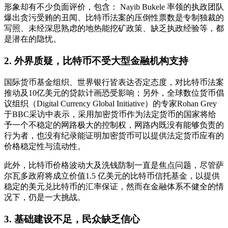
形象却有不少负面评价，包含： Nayib Bukele 率领的执政团队
爆出贪污受贿的丑闻、比特币法案的压倒性票数是专制独裁的
写照、未经深思熟虑的地热能挖矿政策、缺乏执政经验等，都
是潜在的隐忧。
2. 外界质疑，比特币不受大型金融机构支持
国际货币基金组织、世界银行皆表达否定态度，对比特币法案
推动及10亿美元的贷款计画恐受影响；另外，全球数位货币倡
议组织（Digital Currency Global Initiative）的专家Rohan Grey
于BBC采访中表示，采用加密货币作为法定货币的国家将给
予一个不稳定的网路极大的控制权，网路内既没有能够负责的
行为者，也没有纪录能证明加密货币可以提供法定货币应有的
价格稳定性与流动性。
此外，比特币价格波动大及洗钱防制一直是焦点问题，尽管萨
尔瓦多政府将成立价值1.5 亿美元的比特币信托基金，以提供
稳定的美元兑比特币的汇率保证，然而在金融体系不健全的情
况下，仍是一大挑战。
3. 基础建设不足，民众缺乏信心