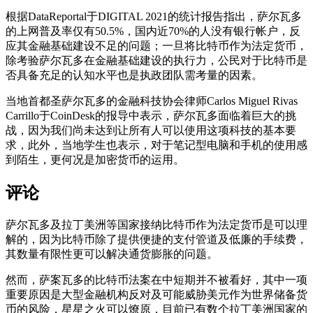
根据DataReportal于DIGITAL 2021的统计报告指出，萨尔瓦多
的上网普及率仅有50.5%，国内近70%的人没有银行帐户，反
应其金融基础建设不足的问题；一旦将比特币作为法定货币，
除考验萨尔瓦多在金融基础建设的执行力，公民对于比特币是
否具备充足的认知水平也是执政团队需考量的因素。
当地首都圣萨尔瓦多的金融科技协会律师Carlos Miguel Rivas
Carrillo于CoinDesk的报导中表示，萨尔瓦多面临着巨大的挑
战，因为我们尚未达到让所有人可以使用这项科技的基本要
求，此外，当地学生也表示，对于笔记型电脑和手机的使用感
到陌生，更何况是加密货币的运用。
评论
萨尔瓦多及拉丁美洲等国家接纳比特币作为法定货币是可以理
解的，因为比特币除了提供便捷的支付管道及低廉的手续费，
其数量有限性更可以解决通货膨胀的问题。
然而，萨案瓦多的比特币法案在中短期并不被看好，其中一项
重要原因是大型金融机构反对及可能威胁美元作为世界储备货
币的风险，星星之火可以燎原，目前已有数个拉丁美洲国家的