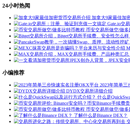
24小时热闻
加拿大9家最佳加
Gate.
币安交易所做空/做多
小编推荐
2023年简单
DYDX交易所详细介绍
什么是Quick
币安交易所做空/做多
了解什么是Binance DEX？