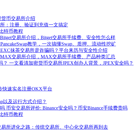
密货币交易所介绍
io交易所：注册、验证到充值一文搞定
比特币教程
Bitget交易所介绍，Bitget交易所手续费、安全性怎么样
PancakeSwap教学，一次搞懂Swap、质押、流动性挖矿
MEXC抹茶交易所是诈骗吗？平台来历与安全性介绍
MAX交易所介绍，MAX交易所手续费、产品种类汇总
一文看清加密货币交易所JPEX创办人背景，JPEX安全吗？
三步快速实名注册OKX平台
Swap以及运行方式介绍？
币安交易所评价: Binance安全吗？币安Binance手续费贵吗
比特币教程
交易所进化之路：传统交易所、中心化交易所再到去