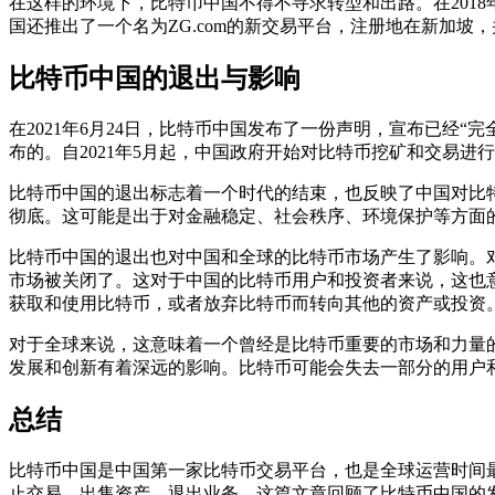
在这样的环境下，比特币中国不得不寻求转型和出路。在201
国还推出了一个名为ZG.com的新交易平台，注册地在新加坡，
比特币中国的退出与影响
在2021年6月24日，比特币中国发布了一份声明，宣布已经“
布的。自2021年5月起，中国政府开始对比特币挖矿和交易
比特币中国的退出标志着一个时代的结束，也反映了中国对比
彻底。这可能是出于对金融稳定、社会秩序、环境保护等方面
比特币中国的退出也对中国和全球的比特币市场产生了影响。
市场被关闭了。这对于中国的比特币用户和投资者来说，这也
获取和使用比特币，或者放弃比特币而转向其他的资产或投资
对于全球来说，这意味着一个曾经是比特币重要的市场和力量
发展和创新有着深远的影响。比特币可能会失去一部分的用户
总结
比特币中国是中国第一家比特币交易平台，也是全球运营时间
止交易、出售资产、退出业务。这篇文章回顾了比特币中国的