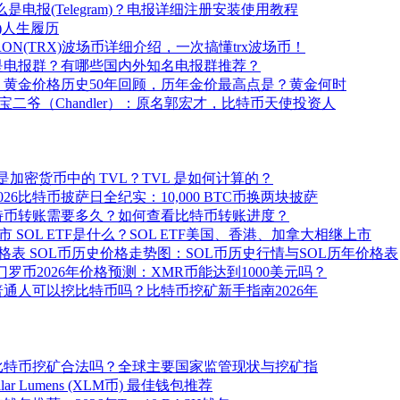
么是电报(Telegram)？电报详细注册安装使用教程
)人生履历
RON(TRX)波场币详细介绍，一次搞懂trx波场币！
是电报群？有哪些国内外知名电报群推荐？
黄金价格历史50年回顾，历年金价最高点是？黄金何时
宝二爷（Chandler）：原名郭宏才，比特币天使投资人
是加密货币中的 TVL？TVL 是如何计算的？
2026比特币披萨日全纪实：10,000 BTC币换两块披萨
特币转账需要多久？如何查看比特币转账进度？
SOL ETF是什么？SOL ETF美国、香港、加拿大相继上市
SOL币历史价格走势图：SOL币历史行情与SOL历年价格表
门罗币2026年价格预测：XMR币能达到1000美元吗？
普通人可以挖比特币吗？比特币挖矿新手指南2026年
比特币挖矿合法吗？全球主要国家监管现状与挖矿指
ellar Lumens (XLM币) 最佳钱包推荐