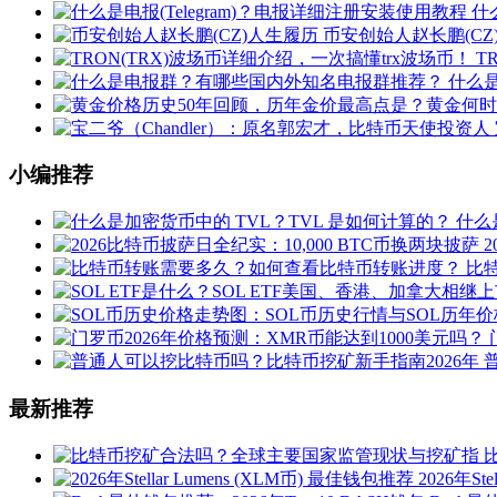
什
币安创始人赵长鹏(CZ
T
什么
小编推荐
什么
比
最新推荐
2026年St