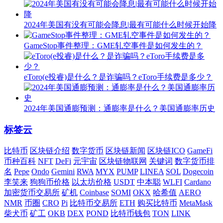
2024年美国有没有可能会降息|最有可能什么时候开始降
GameStop事件整理：GME轧空事件是如何发生的？
eToro(e投睿)是什么？是诈骗吗？eToro手续费是多少？
2024年美国通膨预测：通膨率是什么？美国通膨率历史
标签云
比特币
区块链介绍
数字货币
区块链新闻
区块链ICO
GameFi
币种百科
NFT
DeFi
元宇宙
区块链物联网
关键词
数字货币排
名
Pepe
Ondo
Gemini
RWA
MYX
PUMP
LINEA
SOL
Dogecoin
李笑来
狗狗币价格
以太坊价格
USDT
中本聪
WLFI
Cardano
加密货币交易所
矿机
Coinbase
SOMI
OKX
哈希值
AERO
NMR
币圈
CRO
Pi
比特币交易所
ETH
购买比特币
MetaMask
柴犬币
矿工
OKB
DEX
POND
比特币钱包
TON
LINK